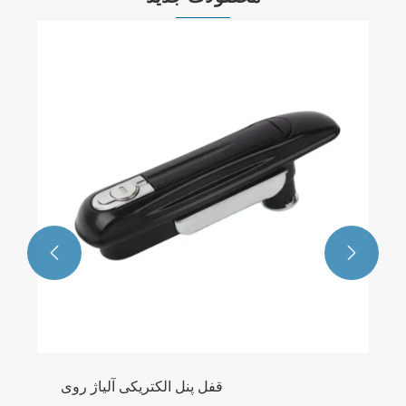


قفل پنل الکتریکی آلیاژ روی