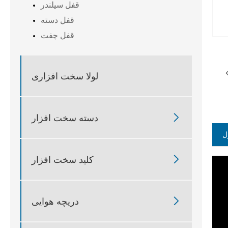
قفل سیلندر
قفل دسته
قفل چفت
لولا سخت افزاری

دسته سخت افزار
ل

کلید سخت افزار

دریچه هوایی