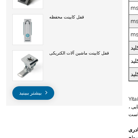
ms
قفل کابینت محفظه
ms
ms
لید
قفل کابینت ماشین آلات الکتریکی
لید
لید
بیشتر ببینید
ه طور عمده از فولاد ضد زنگ و آلیاژ روی در تولید قفل
یی ،
ادری
مسطح