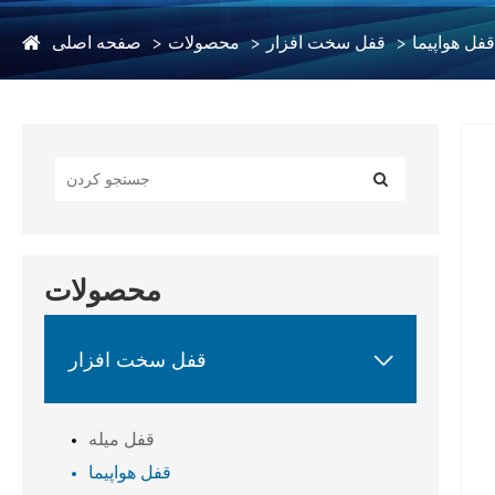
قفل هواپیما
قفل سخت افزار
محصولات
صفحه اصلی
محصولات

قفل سخت افزار
قفل میله
قفل هواپیما