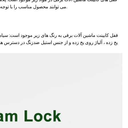
است. Customers می توانند محصول مناسب را با توجه به نیاز خود ، سناریوهای استفاده و هزینه ها انتخاب کنند.
قفل کابینت ماشین آلات برقی به رنگ های زیر موجود است: سیاه ، بژ 
یخ زده ، آلیاژ روی یخ زده و از جنس استیل ضدزنگ در دسترس هس