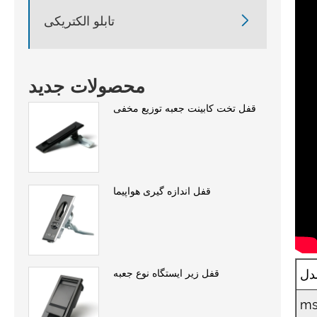

تابلو الکتریکی
محصولات جدید
قفل تخت کابینت جعبه توزیع مخفی
قفل اندازه گیری هواپیما
دل
قفل زیر ایستگاه نوع جعبه
ms