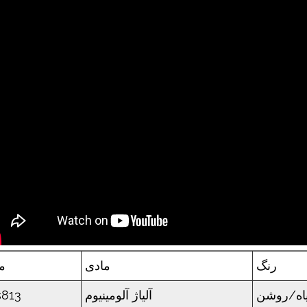
رنگ
مادی
م
اه/روشن
آلیاژ آلومینیوم
813