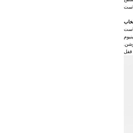
تخاب
نیوم
وشن.
 قفل