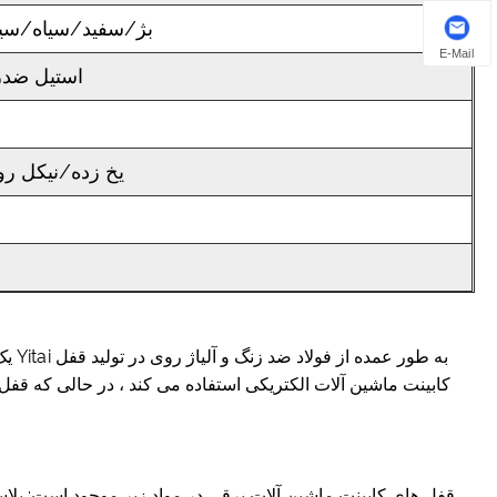
بژ/سفید/سیاه/سی
E-Mail
استیل ضدز
یخ زده/نیکل ر
کابینت ماشین آلات الکتریکی استفاده می کند ، در حالی که قفل 
قفل های کابینت ماشین آلات برقی در مواد زیر موجود است: پلاستی