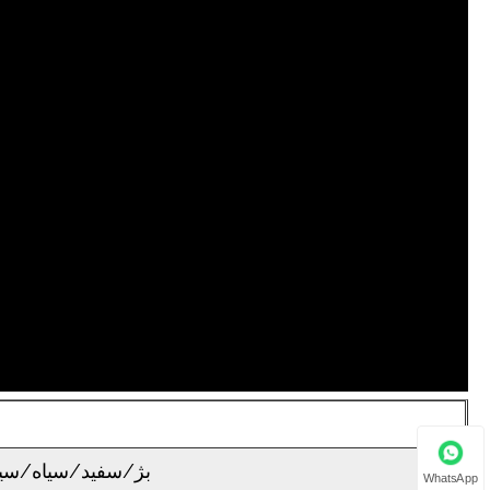
بژ/سفید/سیاه/سی
WhatsApp