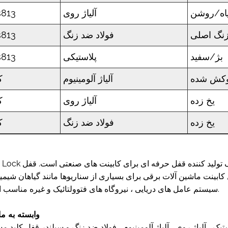
اه/روشن
آلیاژ روی
813
نگ اصلی
فولاد ضد زنگ
813
بژ/سفید
پلاستیکی
813
وکش شده
آلیاژ آلومینیوم
ک
یخ زده
آلیاژ روی
ک
یخ زده
فولاد ضد زنگ
ک
Yitai Lock یک تولید کننده قفل حرفه ای برای کابینت های صنعتی است. قفل Yitai ب
کابینت ماشین آلات برقی برای بسیاری از سناریوها مانند گیاهان شیمیا
سیستم عامل های دریایی ، نیروگاه های فتوولتائیک و غیره مناسب است.
وابسته به م
ک ، آلیاژ روی ، آلیاژ آلومینیوم ، فولاد ضد زنگ و سیلندر قفل کلید 